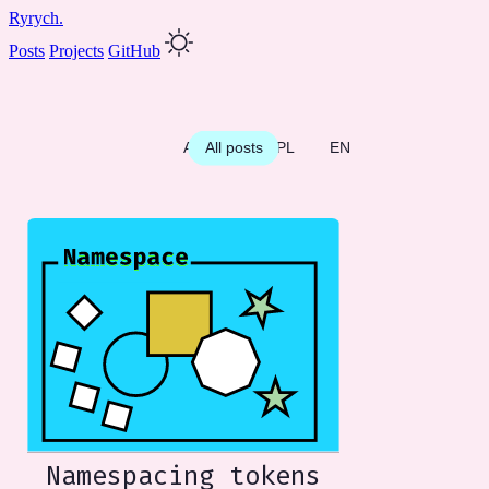
Ryrych.
Posts
Projects
GitHub
All posts
All posts
PL
PL
EN
EN
Namespacing tokens